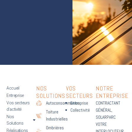
NOS
VOS
NOTRE
Accueil
SOLUTIONS
SECTEURS
ENTREPRISE
Entreprise
Autoconsommation
Entreprise
CONTRACTANT
Vos secteurs
d’activité
Collectivité
GÉNÉRAL,
Toiture
Nos
SOLARPARC
Industrielles
Solutions
VOTRE
Ombrières
Réalisations
INTERLOCUTEUR